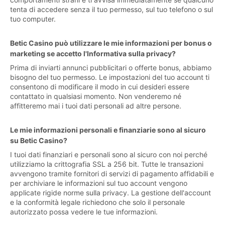
tenta di accedere senza il tuo permesso, sul tuo telefono o sul
tuo computer.
Betic Casino può utilizzare le mie informazioni per bonus o
marketing se accetto l'Informativa sulla privacy?
Prima di inviarti annunci pubblicitari o offerte bonus, abbiamo
bisogno del tuo permesso. Le impostazioni del tuo account ti
consentono di modificare il modo in cui desideri essere
contattato in qualsiasi momento. Non venderemo né
affitteremo mai i tuoi dati personali ad altre persone.
Le mie informazioni personali e finanziarie sono al sicuro
su Betic Casino?
I tuoi dati finanziari e personali sono al sicuro con noi perché
utilizziamo la crittografia SSL a 256 bit. Tutte le transazioni
avvengono tramite fornitori di servizi di pagamento affidabili e
per archiviare le informazioni sul tuo account vengono
applicate rigide norme sulla privacy. La gestione dell'account
e la conformità legale richiedono che solo il personale
autorizzato possa vedere le tue informazioni.