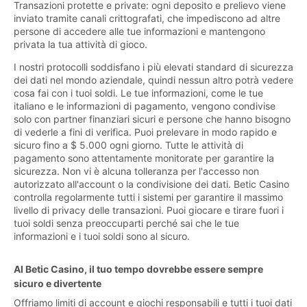
Transazioni protette e private: ogni deposito e prelievo viene
inviato tramite canali crittografati, che impediscono ad altre
persone di accedere alle tue informazioni e mantengono
privata la tua attività di gioco.
I nostri protocolli soddisfano i più elevati standard di sicurezza
dei dati nel mondo aziendale, quindi nessun altro potrà vedere
cosa fai con i tuoi soldi. Le tue informazioni, come le tue
italiano e le informazioni di pagamento, vengono condivise
solo con partner finanziari sicuri e persone che hanno bisogno
di vederle a fini di verifica. Puoi prelevare in modo rapido e
sicuro fino a $ 5.000 ogni giorno. Tutte le attività di
pagamento sono attentamente monitorate per garantire la
sicurezza. Non vi è alcuna tolleranza per l'accesso non
autorizzato all'account o la condivisione dei dati. Betic Casino
controlla regolarmente tutti i sistemi per garantire il massimo
livello di privacy delle transazioni. Puoi giocare e tirare fuori i
tuoi soldi senza preoccuparti perché sai che le tue
informazioni e i tuoi soldi sono al sicuro.
Al Betic Casino, il tuo tempo dovrebbe essere sempre
sicuro e divertente
Offriamo limiti di account e giochi responsabili e tutti i tuoi dati