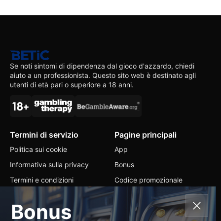
Se noti sintomi di dipendenza dal gioco d'azzardo, chiedi
aiuto a un professionista. Questo sito web è destinato agli
utenti di età pari o superiore a 18 anni.
Termini di servizio
Pagine principali
Politica sui cookie
App
Informativa sulla privacy
Bonus
Termini e condizioni
Codice promozionale
Gioco responsabile
Bonus senza deposito
Bonus
Contatti