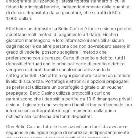
crittografata utilizzando gli stessi rigorosi standard di cui si
fidano le principali banche, indipendentemente dalla quantità
di denaro depositata da un giocatore, che si tratti di 50 o
1.000 dollari.
Effettuare un deposito su Betic Casino è facile e sicuro perché
accettano molti metodi di pagamento affidabili. Finché i
giocatori mantengono le loro informazioni sensibili al sicuro
dagli hacker e da altre persone che non dovrebbero essere in
grado di vederle, possono scegliere il metodo che
preferiscono con sicurezza. Carte di credito e debito: tutti i
depositi effettuati con le principali carte di credito e debito
vengono elaborati tramite canali sicuri utilizzando la
crittografia SSL. Ciò offre a ogni giocatore italiano un ulteriore
livello di sicurezza. Portafogli elettronici e opzioni prepagate:
se preferisci utilizzare un portafoglio digitale o un voucher
prepagato, Betic Casino utilizza protocolli sicuri che
garantiscono che i depositi a partire da 10 € rimangano privati
e sicuri. I giocatori che scelgono i bonifici bancari hanno le loro
informazioni crittografate in ogni momento, dalla prima
richiesta alla conferma dei fondi depositati.
Con Betic Casino, tutte le transazioni sono facili da avviare e
seguono le più rigide regole di sicurezza, indipendentemente