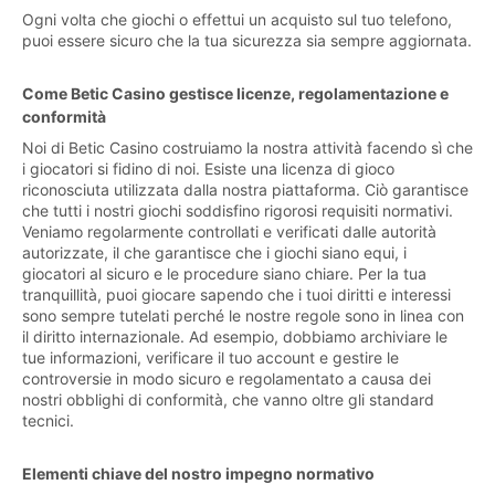
Ogni volta che giochi o effettui un acquisto sul tuo telefono,
puoi essere sicuro che la tua sicurezza sia sempre aggiornata.
Come Betic Casino gestisce licenze, regolamentazione e
conformità
Noi di Betic Casino costruiamo la nostra attività facendo sì che
i giocatori si fidino di noi. Esiste una licenza di gioco
riconosciuta utilizzata dalla nostra piattaforma. Ciò garantisce
che tutti i nostri giochi soddisfino rigorosi requisiti normativi.
Veniamo regolarmente controllati e verificati dalle autorità
autorizzate, il che garantisce che i giochi siano equi, i
giocatori al sicuro e le procedure siano chiare. Per la tua
tranquillità, puoi giocare sapendo che i tuoi diritti e interessi
sono sempre tutelati perché le nostre regole sono in linea con
il diritto internazionale. Ad esempio, dobbiamo archiviare le
tue informazioni, verificare il tuo account e gestire le
controversie in modo sicuro e regolamentato a causa dei
nostri obblighi di conformità, che vanno oltre gli standard
tecnici.
Elementi chiave del nostro impegno normativo