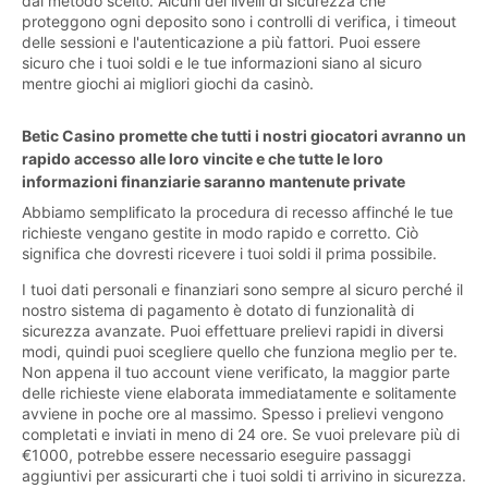
dal metodo scelto. Alcuni dei livelli di sicurezza che
proteggono ogni deposito sono i controlli di verifica, i timeout
delle sessioni e l'autenticazione a più fattori. Puoi essere
sicuro che i tuoi soldi e le tue informazioni siano al sicuro
mentre giochi ai migliori giochi da casinò.
Betic Casino promette che tutti i nostri giocatori avranno un
rapido accesso alle loro vincite e che tutte le loro
informazioni finanziarie saranno mantenute private
Abbiamo semplificato la procedura di recesso affinché le tue
richieste vengano gestite in modo rapido e corretto. Ciò
significa che dovresti ricevere i tuoi soldi il prima possibile.
I tuoi dati personali e finanziari sono sempre al sicuro perché il
nostro sistema di pagamento è dotato di funzionalità di
sicurezza avanzate. Puoi effettuare prelievi rapidi in diversi
modi, quindi puoi scegliere quello che funziona meglio per te.
Non appena il tuo account viene verificato, la maggior parte
delle richieste viene elaborata immediatamente e solitamente
avviene in poche ore al massimo. Spesso i prelievi vengono
completati e inviati in meno di 24 ore. Se vuoi prelevare più di
€1000, potrebbe essere necessario eseguire passaggi
aggiuntivi per assicurarti che i tuoi soldi ti arrivino in sicurezza.