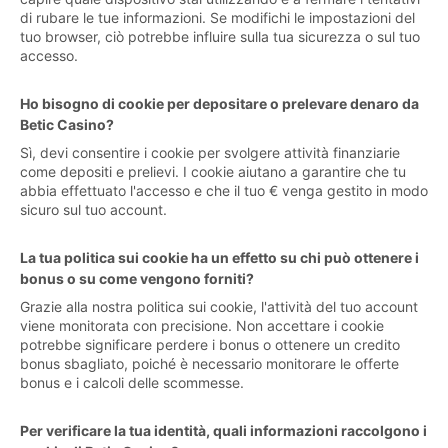
di rubare le tue informazioni. Se modifichi le impostazioni del
tuo browser, ciò potrebbe influire sulla tua sicurezza o sul tuo
accesso.
Ho bisogno di cookie per depositare o prelevare denaro da
Betic Casino?
Sì, devi consentire i cookie per svolgere attività finanziarie
come depositi e prelievi. I cookie aiutano a garantire che tu
abbia effettuato l'accesso e che il tuo € venga gestito in modo
sicuro sul tuo account.
La tua politica sui cookie ha un effetto su chi può ottenere i
bonus o su come vengono forniti?
Grazie alla nostra politica sui cookie, l'attività del tuo account
viene monitorata con precisione. Non accettare i cookie
potrebbe significare perdere i bonus o ottenere un credito
bonus sbagliato, poiché è necessario monitorare le offerte
bonus e i calcoli delle scommesse.
Per verificare la tua identità, quali informazioni raccolgono i