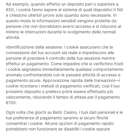
Ad esempio, quando effettui un deposito pari o superiore a
€50, i cookie fanno sapere al sistema di quali dispositivi ti fidi
e chiedono ulteriori prove solo quando sono necessarie. In
questo modo le informazioni sensibili vengono protette da
persone che non dovrebbero avervi accesso e si riducono al
minimo le interruzioni durante lo svolgimento delle normali
attività.
Identificazione della sessione: i cookie assicurano che la
connessione del tuo account sia reale e impediscono alle
persone di prendere il controllo della tua sessione mentre
effettui un pagamento. Come impedire che si verifichino frodi:
i cookie segnalano immediatamente qualsiasi comportamento
anomalo confrontandolo con le passate attività di accesso e
pagamento sicure. Approvazione rapida delle transazioni—i
cookie ricordano i metodi di pagamento verificati, così il tuo
prossimo deposito o prelievo potrà essere effettuato più
velocemente, riducendo il tempo di attesa per il pagamento
€100.
Ogni volta che giochi su Betic Casino, i tuoi dati personali e le
tue preferenze di pagamento saranno al sicuro finché
consentirai i cookie. Alcune opzioni di pagamento rapido
potrebbero non funzionare se disabiliti i cookie oppure