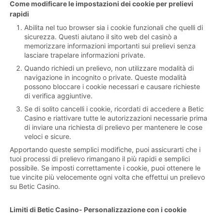
Come modificare le impostazioni dei cookie per prelievi
rapidi
Abilita nel tuo browser sia i cookie funzionali che quelli di
sicurezza. Questi aiutano il sito web del casinò a
memorizzare informazioni importanti sui prelievi senza
lasciare trapelare informazioni private.
Quando richiedi un prelievo, non utilizzare modalità di
navigazione in incognito o private. Queste modalità
possono bloccare i cookie necessari e causare richieste
di verifica aggiuntive.
Se di solito cancelli i cookie, ricordati di accedere a Betic
Casino e riattivare tutte le autorizzazioni necessarie prima
di inviare una richiesta di prelievo per mantenere le cose
veloci e sicure.
Apportando queste semplici modifiche, puoi assicurarti che i
tuoi processi di prelievo rimangano il più rapidi e semplici
possibile. Se imposti correttamente i cookie, puoi ottenere le
tue vincite più velocemente ogni volta che effettui un prelievo
su Betic Casino.
Limiti di Betic Casino- Personalizzazione con i cookie