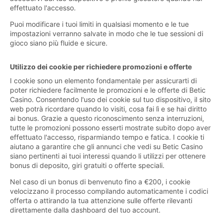
effettuato l'accesso.
Puoi modificare i tuoi limiti in qualsiasi momento e le tue
impostazioni verranno salvate in modo che le tue sessioni di
gioco siano più fluide e sicure.
Utilizzo dei cookie per richiedere promozioni e offerte
I cookie sono un elemento fondamentale per assicurarti di
poter richiedere facilmente le promozioni e le offerte di Betic
Casino. Consentendo l'uso dei cookie sul tuo dispositivo, il sito
web potrà ricordare quando lo visiti, cosa fai lì e se hai diritto
ai bonus. Grazie a questo riconoscimento senza interruzioni,
tutte le promozioni possono esserti mostrate subito dopo aver
effettuato l'accesso, risparmiando tempo e fatica. I cookie ti
aiutano a garantire che gli annunci che vedi su Betic Casino
siano pertinenti ai tuoi interessi quando li utilizzi per ottenere
bonus di deposito, giri gratuiti o offerte speciali.
Nel caso di un bonus di benvenuto fino a €200, i cookie
velocizzano il processo compilando automaticamente i codici
offerta o attirando la tua attenzione sulle offerte rilevanti
direttamente dalla dashboard del tuo account.