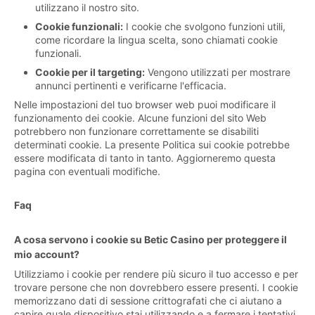
utilizzano il nostro sito.
Cookie funzionali:
I cookie che svolgono funzioni utili,
come ricordare la lingua scelta, sono chiamati cookie
funzionali.
Cookie per il targeting:
Vengono utilizzati per mostrare
annunci pertinenti e verificarne l'efficacia.
Nelle impostazioni del tuo browser web puoi modificare il
funzionamento dei cookie. Alcune funzioni del sito Web
potrebbero non funzionare correttamente se disabiliti
determinati cookie. La presente Politica sui cookie potrebbe
essere modificata di tanto in tanto. Aggiorneremo questa
pagina con eventuali modifiche.
Faq
A cosa servono i cookie su Betic Casino per proteggere il
mio account?
Utilizziamo i cookie per rendere più sicuro il tuo accesso e per
trovare persone che non dovrebbero essere presenti. I cookie
memorizzano dati di sessione crittografati che ci aiutano a
capire quale dispositivo stai utilizzando e a fermare i tentativi