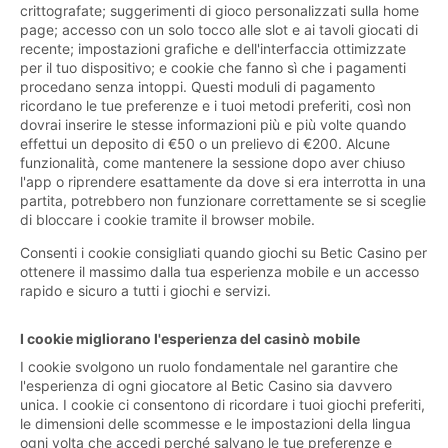
crittografate; suggerimenti di gioco personalizzati sulla home
page; accesso con un solo tocco alle slot e ai tavoli giocati di
recente; impostazioni grafiche e dell'interfaccia ottimizzate
per il tuo dispositivo; e cookie che fanno sì che i pagamenti
procedano senza intoppi. Questi moduli di pagamento
ricordano le tue preferenze e i tuoi metodi preferiti, così non
dovrai inserire le stesse informazioni più e più volte quando
effettui un deposito di €50 o un prelievo di €200. Alcune
funzionalità, come mantenere la sessione dopo aver chiuso
l'app o riprendere esattamente da dove si era interrotta in una
partita, potrebbero non funzionare correttamente se si sceglie
di bloccare i cookie tramite il browser mobile.
Consenti i cookie consigliati quando giochi su Betic Casino per
ottenere il massimo dalla tua esperienza mobile e un accesso
rapido e sicuro a tutti i giochi e servizi.
I cookie migliorano l'esperienza del casinò mobile
I cookie svolgono un ruolo fondamentale nel garantire che
l'esperienza di ogni giocatore al Betic Casino sia davvero
unica. I cookie ci consentono di ricordare i tuoi giochi preferiti,
le dimensioni delle scommesse e le impostazioni della lingua
ogni volta che accedi perché salvano le tue preferenze e