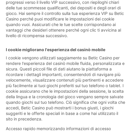
progressi verso il livello VIP successivo, con riepiloghi chiari
delle tue scommesse qualificanti, dei depositi e degli orari di
gioco. Hai sempre il controllo sulla tua esperienza VIP su Betic
Casino perché puoi modificare le impostazioni dei cookie
quando vuoi. Assicurati che le tue scelte corrispondano ai
vantaggi che desideri ottenere perché ogni clic ti avvicina al
livello di ricompensa successivo.
I cookie migliorano l'esperienza del casinò mobile
I cookie vengono utilizzati saggiamente su Betic Casino per
rendere l'esperienza del casinò mobile fluida, personalizzata e
sicura. Questi piccoli file di dati aiutano la piattaforma a
ricordare i dettagli importanti, consentendoti di navigare più
velocemente, visualizzare contenuti più pertinenti e accedere
più facilmente ai tuoi giochi preferiti sul tuo telefono o tablet. I
cookie assicurano che le impostazioni della sessione, la scelta
della lingua e la cronologia del gioco vengano sempre salvate
quando giochi sul tuo telefono. Ciò significa che ogni volta che
accedi, Betic Casino può mostrarti i bonus giusti, i giochi
suggeriti e le offerte speciali in base a come hai utilizzato il
sito in precedenza.
Accesso rapido memorizzando informazioni di accesso