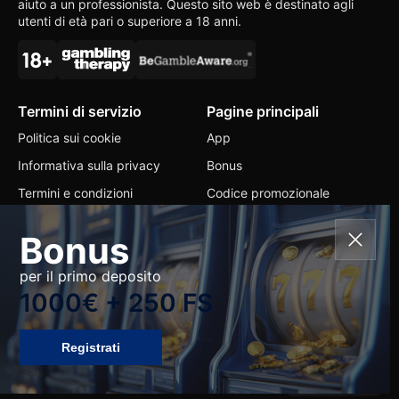
aiuto a un professionista. Questo sito web è destinato agli
utenti di età pari o superiore a 18 anni.
Termini di servizio
Pagine principali
Politica sui cookie
App
Informativa sulla privacy
Bonus
Termini e condizioni
Codice promozionale
Gioco responsabile
Bonus senza deposito
Bonus
Contatti
per il primo deposito
+393394343907
1000€ + 250 FS
info@betic-casino.it
Registrati
All Rights Reserved.