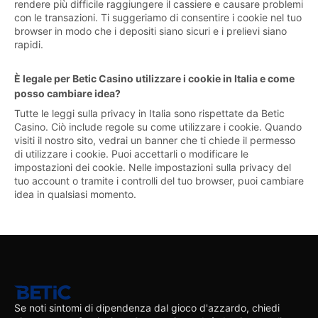
rendere più difficile raggiungere il cassiere e causare problemi
con le transazioni. Ti suggeriamo di consentire i cookie nel tuo
browser in modo che i depositi siano sicuri e i prelievi siano
rapidi.
È legale per Betic Casino utilizzare i cookie in Italia e come
posso cambiare idea?
Tutte le leggi sulla privacy in Italia sono rispettate da Betic
Casino. Ciò include regole su come utilizzare i cookie. Quando
visiti il nostro sito, vedrai un banner che ti chiede il permesso
di utilizzare i cookie. Puoi accettarli o modificare le
impostazioni dei cookie. Nelle impostazioni sulla privacy del
tuo account o tramite i controlli del tuo browser, puoi cambiare
idea in qualsiasi momento.
Se noti sintomi di dipendenza dal gioco d'azzardo, chiedi