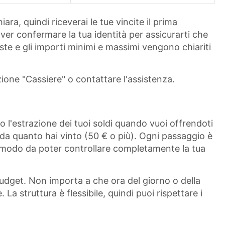
ra, quindi riceverai le tue vincite il prima
ver confermare la tua identità per assicurarti che
te e gli importi minimi e massimi vengono chiariti
zione "Cassiere" o contattare l'assistenza.
o l'estrazione dei tuoi soldi quando vuoi offrendoti
 da quanto hai vinto (50 € o più). Ogni passaggio è
i in modo da poter controllare completamente la tua
budget. Non importa a che ora del giorno o della
La struttura è flessibile, quindi puoi rispettare i