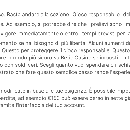
eloce. Basta andare alla sezione "Gioco responsabile" d
 a te. Ad esempio, si potrebbe dire che i prelievi sono li
n vigore immediatamente o entro i tempi previsti per l
 momento se hai bisogno di più libertà. Alcuni aumenti 
 Questo per proteggere il gioco responsabile. Questo 
re in modo più sicuro su Betic Casino se imposti limi
o con soldi veri. Scegli quanto vuoi spendere o rischi
ostrato che fare questo semplice passo rende l'esperi
 modificate in base alle tue esigenze. È possibile im
dita, ad esempio €150 può essere perso in sette gior
amite l'interfaccia del tuo account.