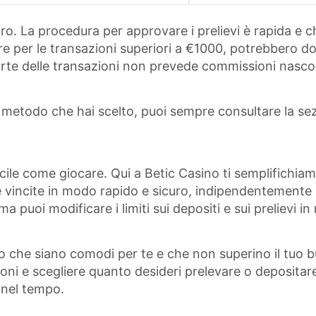
o. La procedura per approvare i prelievi è rapida e chia
re per le transazioni superiori a €1000, potrebbero do
arte delle transazioni non prevede commissioni nascos
il metodo che hai scelto, puoi sempre consultare la se
cile come giocare. Qui a Betic Casino ti semplifichiam
tue vincite in modo rapido e sicuro, indipendentemente
orma puoi modificare i limiti sui depositi e sui preliev
aro che siano comodi per te e che non superino il tuo 
oni e scegliere quanto desideri prelevare o depositare. 
 nel tempo.