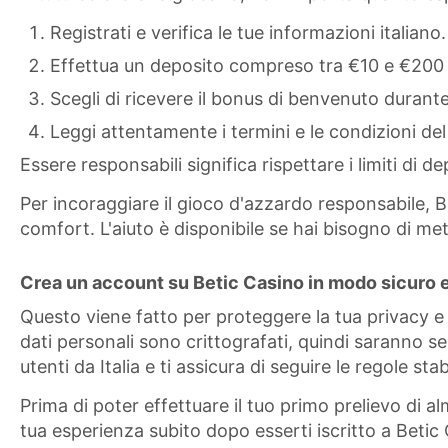
Registrati e verifica le tue informazioni italiano.
Effettua un deposito compreso tra €10 e €200 p
Scegli di ricevere il bonus di benvenuto durante
Leggi attentamente i termini e le condizioni del 
Essere responsabili significa rispettare i limiti di
Per incoraggiare il gioco d'azzardo responsabile, Bet
comfort. L'aiuto è disponibile se hai bisogno di met
Crea un account su Betic Casino in modo sicuro e 
Questo viene fatto per proteggere la tua privacy e s
dati personali sono crittografati, quindi saranno se
utenti da Italia e ti assicura di seguire le regole st
Prima di poter effettuare il tuo primo prelievo di a
tua esperienza subito dopo esserti iscritto a Betic 