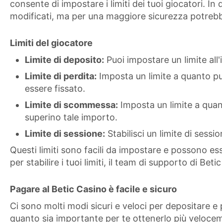
consente di impostare i limiti dei tuoi giocatori. I
modificati, ma per una maggiore sicurezza potrebb
Limiti del giocatore
Limite di deposito:
Puoi impostare un limite al
Limite di perdita:
Imposta un limite a quanto pu
essere fissato.
Limite di scommessa:
Imposta un limite a quan
superino tale importo.
Limite di sessione:
Stabilisci un limite di sess
Questi limiti sono facili da impostare e possono e
per stabilire i tuoi limiti, il team di supporto di Bet
Pagare al Betic Casino è facile e sicuro
Ci sono molti modi sicuri e veloci per depositare 
quanto sia importante per te ottenerlo più velocem