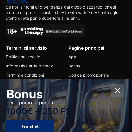
Se noti sintomi di dipendenza dal gioco d'azzardo, chiedi
aiuto a un professionista. Questo sito web è destinato agli
utenti di età pari o superiore a 18 anni.
Termini di servizio
Pagine principali
Politica sui cookie
App
Informativa sulla privacy
Bonus
Termini e condizioni
Codice promozionale
Gioco responsabile
Bonus senza deposito
Bonus
Contatti
per il primo deposito
+393394343907
1000€ + 250 FS
info@betic-casino.it
Registrati