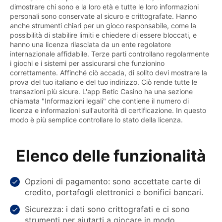
dimostrare chi sono e la loro età e tutte le loro informazioni
personali sono conservate al sicuro e crittografate. Hanno
anche strumenti chiari per un gioco responsabile, come la
possibilità di stabilire limiti e chiedere di essere bloccati, e
hanno una licenza rilasciata da un ente regolatore
internazionale affidabile. Terze parti controllano regolarmente
i giochi e i sistemi per assicurarsi che funzionino
correttamente. Affinché ciò accada, di solito devi mostrare la
prova del tuo italiano e del tuo indirizzo. Ciò rende tutte le
transazioni più sicure. L'app Betic Casino ha una sezione
chiamata "Informazioni legali" che contiene il numero di
licenza e informazioni sull'autorità di certificazione. In questo
modo è più semplice controllare lo stato della licenza.
Elenco delle funzionalità
Opzioni di pagamento: sono accettate carte di
credito, portafogli elettronici e bonifici bancari.
Sicurezza: i dati sono crittografati e ci sono
strumenti per aiutarti a giocare in modo