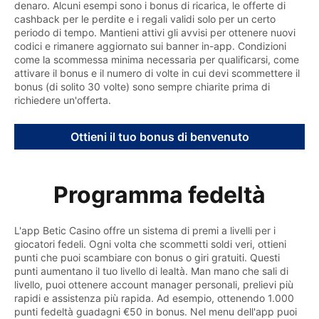
denaro. Alcuni esempi sono i bonus di ricarica, le offerte di
cashback per le perdite e i regali validi solo per un certo
periodo di tempo. Mantieni attivi gli avvisi per ottenere nuovi
codici e rimanere aggiornato sui banner in-app. Condizioni
come la scommessa minima necessaria per qualificarsi, come
attivare il bonus e il numero di volte in cui devi scommettere il
bonus (di solito 30 volte) sono sempre chiarite prima di
richiedere un'offerta.
Ottieni il tuo bonus di benvenuto
Programma fedeltà
L'app Betic Casino offre un sistema di premi a livelli per i
giocatori fedeli. Ogni volta che scommetti soldi veri, ottieni
punti che puoi scambiare con bonus o giri gratuiti. Questi
punti aumentano il tuo livello di lealtà. Man mano che sali di
livello, puoi ottenere account manager personali, prelievi più
rapidi e assistenza più rapida. Ad esempio, ottenendo 1.000
punti fedeltà guadagni €50 in bonus. Nel menu dell'app puoi