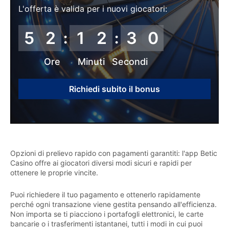
L'offerta è valida per i nuovi giocatori:
5
2
1
2
2
8
:
:
Ore
Minuti
Secondi
Richiedi subito il bonus
Opzioni di prelievo rapido con pagamenti garantiti: l'app Betic
Casino offre ai giocatori diversi modi sicuri e rapidi per
ottenere le proprie vincite.
Puoi richiedere il tuo pagamento e ottenerlo rapidamente
perché ogni transazione viene gestita pensando all'efficienza.
Non importa se ti piacciono i portafogli elettronici, le carte
bancarie o i trasferimenti istantanei, tutti i modi in cui puoi