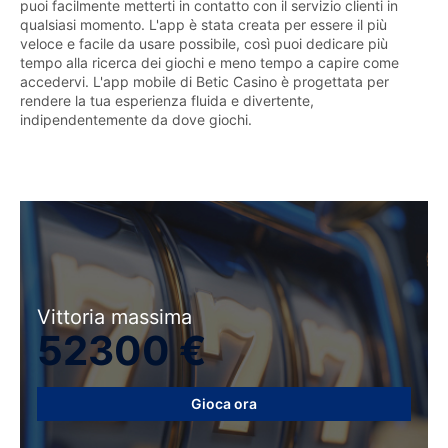
puoi facilmente metterti in contatto con il servizio clienti in
qualsiasi momento. L'app è stata creata per essere il più
veloce e facile da usare possibile, così puoi dedicare più
tempo alla ricerca dei giochi e meno tempo a capire come
accedervi. L'app mobile di Betic Casino è progettata per
rendere la tua esperienza fluida e divertente,
indipendentemente da dove giochi.
Vittoria massima
52300 €
Gioca ora