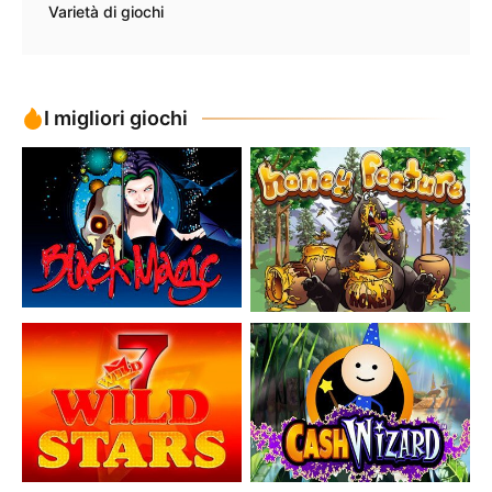
Varietà di giochi
Bonus e coupon per gli utenti dell'app
Programma fedeltà
I migliori giochi
Misure di sicurezza e gioco sicuro di Betic Casino
Licenza di gioco valida e conformità alle normative
Elenco delle funzionalità