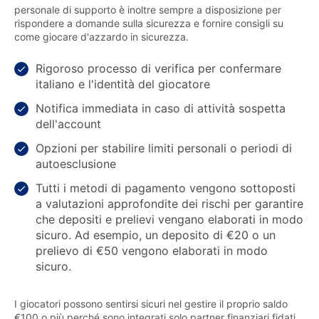
personale di supporto è inoltre sempre a disposizione per
rispondere a domande sulla sicurezza e fornire consigli su
come giocare d'azzardo in sicurezza.
Rigoroso processo di verifica per confermare
italiano e l'identità del giocatore
Notifica immediata in caso di attività sospetta
dell'account
Opzioni per stabilire limiti personali o periodi di
autoesclusione
Tutti i metodi di pagamento vengono sottoposti
a valutazioni approfondite dei rischi per garantire
che depositi e prelievi vengano elaborati in modo
sicuro. Ad esempio, un deposito di €20 o un
prelievo di €50 vengono elaborati in modo
sicuro.
I giocatori possono sentirsi sicuri nel gestire il proprio saldo
€100 o più perché sono integrati solo partner finanziari fidati.