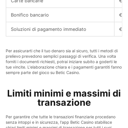
Carte bancarie
€20
Bonifico bancario
€50
Soluzioni di pagamento immediato
€20
Per assicurarti che il tuo denaro sia al sicuro, tutti i metodi di
prelievo prevedono semplici passaggi di verifica. Una volta
forniti i documenti richiesti, potrai iniziare subito a goderti le
tue vincite. L'elaborazione chiara e i pagamenti garantiti fanno
sempre parte del gioco su Betic Casino.
Limiti minimi e massimi di
transazione
Per garantire che tutte le transazioni finanziarie procedano
senza intoppi e in sicurezza, l'app Betic Casino stabilisce
chiari limiti minimi e massimi di transazione per tutti i suoi